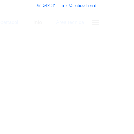
051 342934
info@teatrodehon.it
ettacoli
Info
Area tecnica