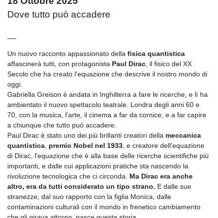
18 Ottobre 2025
Dove tutto può accadere
__
Un nuovo racconto appassionato della
fisica quantistica
affascinerà tutti, con protagonista
Paul Dirac
, il fisico del XX
Secolo che ha creato l'equazione che descrive il nostro mondo di
oggi.
Gabriella Greison è andata in Inghilterra a fare le ricerche, e lì ha
ambientato il nuovo spettacolo teatrale. Londra degli anni 60 e
70, con la musica, l'arte, il cinema a far da cornice, e a far capire
a chiunque che tutto può accadere.
Paul Dirac è stato uno dei più brillanti creatori della
meccanica
quantistica
,
premio Nobel nel 1933
, e creatore dell'equazione
di Dirac, l'equazione che è alla base delle ricerche scientifiche più
importanti, e dalle cui applicazioni pratiche sta nascendo la
rivoluzione tecnologica che ci circonda.
Ma Dirac era anche
altro, era da tutti considerato un tipo strano.
E dalle sue
stranezze, dal suo rapporto con la figlia Monica, dalle
contaminazioni culturali con il mondo in frenetico cambiamento
che gli girava attorno, nasce questa storia.