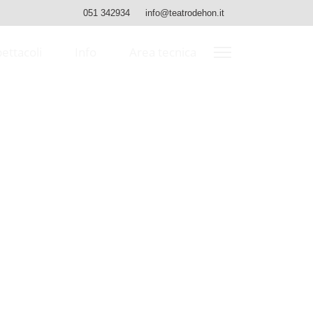
051 342934
info@teatrodehon.it
pettacoli
Info
Area tecnica